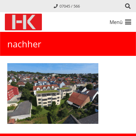
07045 / 566
Menü
nachher