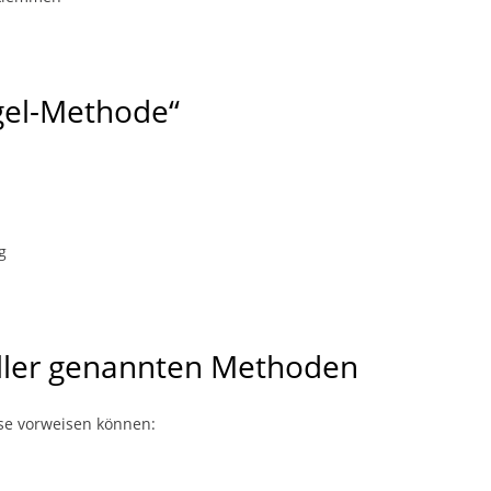
ngel-Methode“
g
aller genannten Methoden
sse vorweisen können: