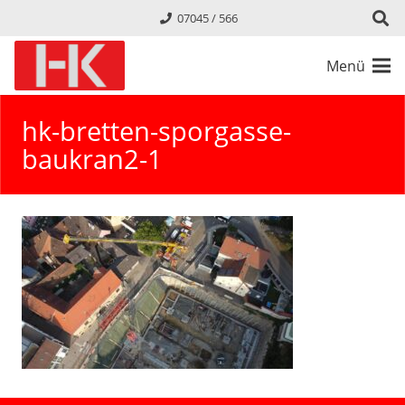
07045 / 566
Menü
hk-bretten-sporgasse-
baukran2-1